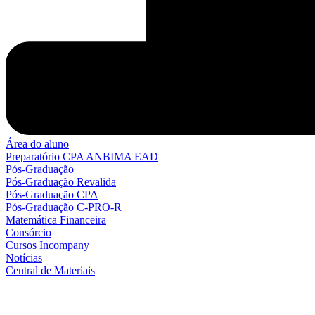
Área do aluno
Preparatório CPA ANBIMA EAD
Pós-Graduação
Pós-Graduação Revalida
Pós-Graduação CPA
Pós-Graduação C-PRO-R
Matemática Financeira
Consórcio
Cursos Incompany
Notícias
Central de Materiais