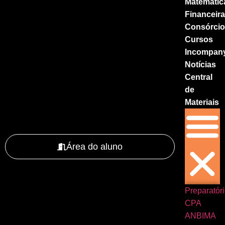
Matemátic
Financeir
Consórci
Cursos
Incompan
Notícias
Central
de
Materiais
Área do aluno
Preparatór
CPA
ANBIMA