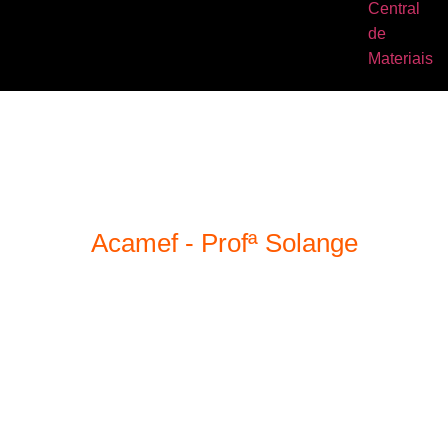
Central
de
Materiais
Acamef - Profª Solange
DIDÁTICA FÁCIL
E SEM
FRESCURA