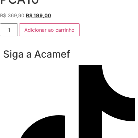
R$
369,90
R$
199,00
Adicionar ao carrinho
Siga a Acamef