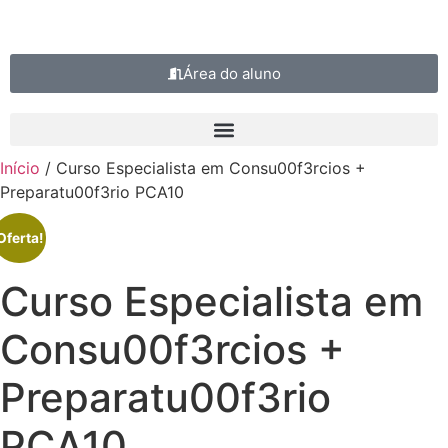
Área do aluno
Início
/ Curso Especialista em Consu00f3rcios +
Preparatu00f3rio PCA10
Oferta!
Curso Especialista em
Consu00f3rcios +
Preparatu00f3rio
PCA10