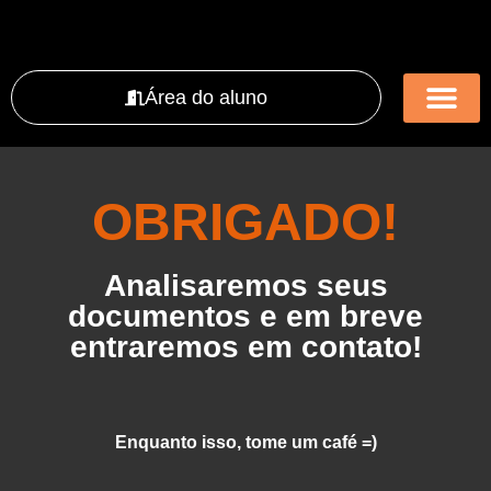
Área do aluno
Preparatório CPA ANBIMA EAD
Pós-Graduaçã
Matemática Financeir
Cursos Incompa
Central de Materiais
OBRIGADO!
Analisaremos seus
documentos e em breve
entraremos em contato!
Enquanto isso, tome um café =)